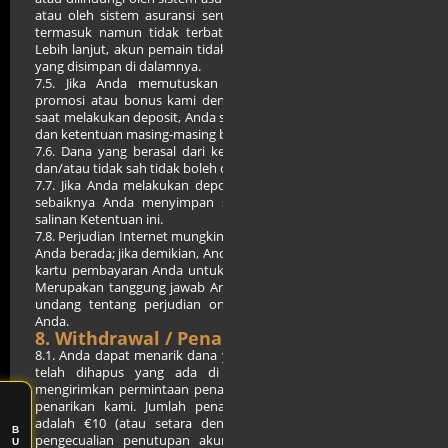
atau oleh sistem asuransi serupa lainnya dari yurisdiksi lain,
termasuk namun tidak terbatas pada yurisdiksi lokal Anda.
Lebih lanjut, akun pemain tidak memberikan bunga atas dana
yang disimpan di dalamnya.
7.5. Jika Anda memutuskan untuk menerima penawaran
promosi atau bonus kami dengan memasukkan kode bonus
saat melakukan deposit, Anda setuju dengan Ketentuan Bonus
dan ketentuan masing-masing bonus tertentu.
7.6. Dana yang berasal dari kegiatan kriminal dan/atau ilegal
dan/atau tidak sah tidak boleh disetorkan kepada kami.
7.7. Jika Anda melakukan deposit menggunakan kartu kredit,
sebaiknya Anda menyimpan salinan Catatan Transaksi dan
salinan Ketentuan ini.
7.8. Perjudian Internet mungkin ilegal di wilayah hukum tempat
Anda berada; jika demikian, Anda tidak diizinkan menggunakan
kartu pembayaran Anda untuk melakukan deposit di situs ini.
Merupakan tanggung jawab Anda untuk mengetahui undang-
undang tentang perjudian online di negara tempat tinggal
Anda.
8. Withdrawal / Penarikan Dana
8.1. Anda dapat menarik dana yang tidak digunakan dan yang
telah dihapus yang ada di akun pemain Anda dengan
mengirimkan permintaan penarikan sesuai dengan ketentuan
penarikan kami. Jumlah penarikan minimum per transaksi
adalah €10 (atau setara dengan mata uang lain) dengan
pengecualian penutupan akun, dalam hal ini Anda dapat