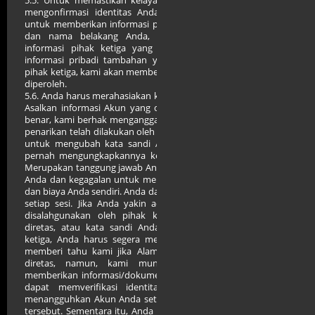
5.5. Untuk memastikan kelayakan finansial Anda dan untuk
mengonfirmasi identitas Anda, kami dapat meminta Anda
untuk memberikan informasi pribadi tambahan, seperti nama
dan nama belakang Anda, atau menggunakan penyedia
informasi pihak ketiga yang kami anggap perlu. Jika ada
informasi pribadi tambahan yang diperoleh melalui sumber
pihak ketiga, kami akan memberi tahu Anda tentang data yang
diperoleh.
5.6. Anda harus merahasiakan kata sandi Anda untuk Layanan.
Asalkan informasi Akun yang diminta telah diberikan dengan
benar, kami berhak menganggap bahwa taruhan, setoran, dan
penarikan telah dilakukan oleh Anda. Kami menyarankan Anda
untuk mengubah kata sandi Anda secara berkala dan tidak
pernah mengungkapkannya kepada pihak ketiga mana pun.
Merupakan tanggung jawab Anda untuk melindungi kata sandi
Anda dan kegagalan untuk melakukannya akan menjadi risiko
dan biaya Anda sendiri. Anda dapat keluar dari Layanan di akhir
setiap sesi. Jika Anda yakin ada informasi Akun Anda yang
disalahgunakan oleh pihak ketiga, atau Akun Anda telah
diretas, atau kata sandi Anda telah ditemukan oleh pihak
ketiga, Anda harus segera memberi tahu kami. Anda harus
memberi tahu kami jika Alamat Email Terdaftar Anda telah
diretas, namun, kami mungkin meminta Anda untuk
memberikan informasi/dokumentasi tambahan sehingga kami
dapat memverifikasi identitas Anda. Kami akan segera
menangguhkan Akun Anda setelah kami mengetahui kejadian
tersebut. Sementara itu, Anda bertanggung jawab atas semua