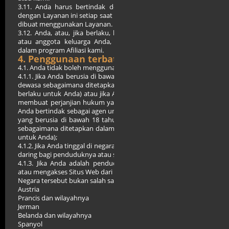
3.11. Anda harus bertindak dengan itikad baik sehubungan
dengan Layanan ini setiap saat dan untuk semua taruhan yang
dibuat menggunakan Layanan.
3.12. Anda, atau, jika berlaku, karyawan, pemberi kerja, agen,
atau anggota keluarga Anda, tidak terdaftar sebagai Afiliasi
dalam program Afiliasi kami.
4. Penggunaan terbatas
4.1. Anda tidak boleh menggunakan Layanan:
4.1.1. Jika Anda berusia di bawah 18 tahun (atau di bawah usia
dewasa sebagaimana ditetapkan dalam hukum yurisdiksi yang
berlaku untuk Anda) atau jika Anda secara hukum tidak dapat
membuat perjanjian hukum yang mengikat dengan kami atau
Anda bertindak sebagai agen untuk, atau atas nama, seseorang
yang berusia di bawah 18 tahun (atau di bawah usia dewasa
sebagaimana ditetapkan dalam hukum yurisdiksi yang berlaku
untuk Anda);
4.1.2. Jika Anda tinggal di negara yang melarang akses perjudian
daring bagi penduduknya atau siapa pun di negara tersebut.
4.1.3. Jika Anda adalah penduduk salah satu negara berikut,
atau mengakses Situs Web dari salah satu negara berikut:
Negara tersebut bukan salah satu dari Negara Terbatas berikut:
Austria
Prancis dan wilayahnya
Jerman
Belanda dan wilayahnya
Spanyol