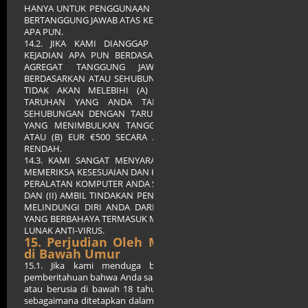
HANYA UNTUK PENGGUNAAN KONSUMEN, KAMI TIDAK AKAN
BERTANGGUNG JAWAB ATAS KERUGIAN BISNIS DALAM BENTUK
APA PUN.
14.2. JIKA KAMI DIANGGAP BERTANGGUNG JAWAB ATAS
KEJADIAN APA PUN BERDASARKAN KETENTUAN INI, TOTAL
AGREGAT TANGGUNG JAWAB KAMI KEPADA ANDA
BERDASARKAN ATAU SEHUBUNGAN DENGAN KETENTUAN INI
TIDAK AKAN MELEBIHI (A) NILAI TARUHAN DAN ATAU
TARUHAN YANG ANDA TARUH MELALUI AKUN ANDA
SEHUBUNGAN DENGAN TARUHAN/TARUHAN ATAU PRODUK
YANG MENIMBULKAN TANGGUNG JAWAB YANG RELEVAN,
ATAU (B) EUR €500 SECARA AGREGAT, MANA YANG LEBIH
RENDAH.
14.3. KAMI SANGAT MENYARANKAN BAGI ANDA (I) UNTUK
MEMERIKSA KESESUAIAN DAN KESESUAIAN LAYANAN DENGAN
PERALATAN KOMPUTER ANDA SENDIRI SEBELUM DIGUNAKAN;
DAN (II) AMBIL TINDAKAN PENCEGAHAN YANG WAJAR UNTUK
MELINDUNGI DIRI ANDA DARI PROGRAM ATAU PERANGKAT
YANG BERBAHAYA TERMASUK MELALUI INSTALASI PERANGKAT
LUNAK ANTI-VIRUS.
15. Perjudian Oleh Mereka yang Berusia
di Bawah Umur
15.1. Jika kami menduga bahwa Anda atau menerima
pemberitahuan bahwa Anda saat ini berusia di bawah 18 tahun
atau berusia di bawah 18 tahun (atau di bawah usia dewasa
sebagaimana ditetapkan dalam hukum yurisdiksi yang berlaku