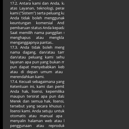
17.2. Antara kami dan Anda, kami adalah pemilik tunggal hak
atas Layanan, teknologi, perangkat lunak, dan sistem bisnis
kami ("Sistem") serta peluang kami.
Anda tidak boleh menggunakan profil pribadi Anda untuk
keuntungan komersial Anda sendiri (seperti menjual
pembaruan status Anda kepada pengiklan); dan
Saat memilih nama panggilan untuk Akun Anda, kami berhak
menghapus atau mengklaimnya kembali jika kami
menganggapnya pantas..
17.3. Anda tidak boleh menggunakan URL, merek dagang,
nama dagang, dan/atau tampilan dagang, logo ("Merek")
dan/atau peluang kami sehubungan dengan produk atau
layanan apa pun yang bukan milik kami, yang dengan cara apa
pun dapat menyebabkan kebingungan di antara Pelanggan
atau di depan umum atau yang dengan cara apa pun
merendahkan kami.
17.4. Kecuali sebagaimana yang secara tegas ditetapkan dalam
Ketentuan ini, kami dan pemberi lisensi kami tidak memberi
Anda hak, lisensi, kepemilikan, atau kepentingan tersurat
maupun tersirat apa pun dalam atau terhadap Sistem atau
Merek dan semua hak, lisensi, kepemilikan, dan kepentingan
tersebut yang secara khusus dimiliki oleh kami dan pemberi
lisensi kami. Anda setuju untuk tidak menggunakan perangkat
otomatis atau manual apa pun untuk memantau atau
menyalin halaman web atau konten dalam Layanan. Setiap
penggunaan atau reproduksi yang tidak sah dapat