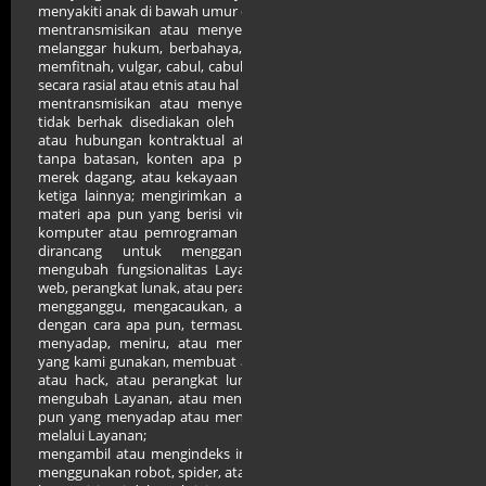
menyakiti anak di bawah umur dengan cara apa pun;
mentransmisikan atau menyediakan konten apa pun yang
melanggar hukum, berbahaya, mengancam, kasar, menyiksa,
memfitnah, vulgar, cabul, cabul, kejam, penuh kebencian, atau
secara rasial atau etnis atau hal lain yang tidak menyenangkan;
mentransmisikan atau menyediakan konten apa pun yang
tidak berhak disediakan oleh pengguna berdasarkan hukum
atau hubungan kontraktual atau fidusia apa pun, termasuk
tanpa batasan, konten apa pun yang melanggar hak cipta,
merek dagang, atau kekayaan intelektual dan hak milik pihak
ketiga lainnya; mengirimkan atau menyediakan konten atau
materi apa pun yang berisi virus perangkat lunak atau kode
komputer atau pemrograman lainnya (termasuk HTML) yang
dirancang untuk mengganggu, menghancurkan, atau
mengubah fungsionalitas Layanan, penyajiannya, atau situs
web, perangkat lunak, atau perangkat keras komputer lainnya;
mengganggu, mengacaukan, atau merekayasa balik Layanan
dengan cara apa pun, termasuk, namun tidak terbatas pada,
menyadap, meniru, atau mengalihkan protokol komunikasi
yang kami gunakan, membuat atau menggunakan cheat, mod,
atau hack, atau perangkat lunak lain yang dirancang untuk
mengubah Layanan, atau menggunakan perangkat lunak apa
pun yang menyadap atau mengumpulkan informasi dari atau
melalui Layanan;
mengambil atau mengindeks informasi apa pun dari Layanan
menggunakan robot, spider, atau mekanisme otomatis lainnya;