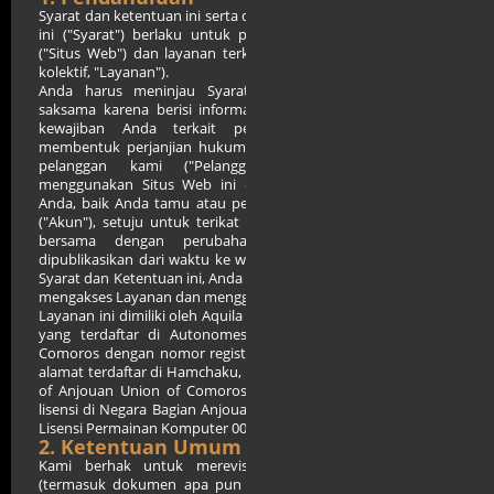
Syarat dan ketentuan ini serta dokumen yang dirujuk di bawah
ini ("Syarat") berlaku untuk penggunaan situs web saat ini
("Situs Web") dan layanan terkait atau terhubungnya (secara
kolektif, "Layanan").
Anda harus meninjau Syarat dan Ketentuan ini dengan
saksama karena berisi informasi penting mengenai hak dan
kewajiban Anda terkait penggunaan Situs Web dan
membentuk perjanjian hukum yang mengikat antara Anda -
pelanggan kami ("Pelanggan"), dan kami. Dengan
menggunakan Situs Web ini dan/atau mengakses Layanan,
Anda, baik Anda tamu atau pengguna terdaftar dengan akun
("Akun"), setuju untuk terikat oleh Syarat dan Ketentuan ini,
bersama dengan perubahan apa pun, yang dapat
dipublikasikan dari waktu ke waktu. Jika Anda tidak menerima
Syarat dan Ketentuan ini, Anda harus menahan diri untuk tidak
mengakses Layanan dan menggunakan Situs Web.
Layanan ini dimiliki oleh Aquila Ltd, sebuah perseroan terbatas
yang terdaftar di Autonomes Island of Anjouan Union of
Comoros dengan nomor registrasi perusahaan 15873, dengan
alamat terdaftar di Hamchaku, Mutsamudu, Autonomes Island
of Anjouan Union of Comoros (“Perusahaan”), yang memiliki
lisensi di Negara Bagian Anjouan berdasarkan Undang-Undang
Lisensi Permainan Komputer 007 tahun 2005.
2. Ketentuan Umum
Kami berhak untuk merevisi dan mengubah Ketentuan
(termasuk dokumen apa pun yang dirujuk dan ditautkan di