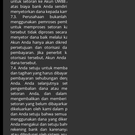
untuk setoran ke Akun UW88 Anda. Anda bertanggung jawab
atas biaya bank Anda sendiri yang mungkin timbul karena
menyetorkan dana kepada kami.
7.3. Perusahaan bukanlah lembaga keuangan dan
menggunakan pemroses pembayaran elektronik pihak ketiga
untuk memproses setoran kartu kredit dan debit; setoran
tersebut tidak diproses secara langsung oleh kami. Jika Anda
menyetor dana baik melalui kartu kredit maupun kartu debit,
Akun Anda hanya akan dikreditkan jika kami menerima kode
persetujuan dan otorisasi dari lembaga yang menerbitkan
pembayaran. Jika penerbit kartu Anda tidak memberikan
otorisasi tersebut, Akun Anda tidak akan dikreditkan dengan
dana tersebut.
7.4. Anda setuju untuk membayar penuh semua pembayaran
dan tagihan yang harus dibayarkan kepada kami atau penyedia
pembayaran sehubungan dengan penggunaan Layanan oleh
Anda. Anda selanjutnya setuju untuk tidak melakukan
pengembalian dana atau membatalkan atau membalikkan
setoran Anda, dan dalam hal tersebut Anda akan
mengembalikan dan memberi kompensasi kepada kami atas
setoran yang belum dibayarkan tersebut termasuk biaya yang
dikeluarkan oleh kami dalam proses penagihan setoran Anda,
dan Anda setuju bahwa semua kemenangan dari taruhan yang
menggunakan dana yang dikembalikan tersebut akan hangus.
Anda mengakui dan setuju bahwa akun pemain Anda bukanlah
rekening bank dan karenanya tidak dijamin, diasuransikan,
atau dilindungi oleh sistem asuransi simpanan atau perbankan