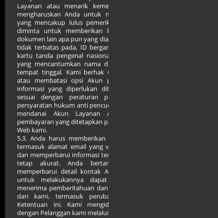
Layanan atau menarik kemenangan Anda, kami mungkin
mengharuskan Anda untuk menjadi Pelanggan terverifikasi
yang mencakup lulus pemeriksaan tertentu. Anda mungkin
diminta untuk memberikan bukti identitas yang sah dan
dokumen lain apa pun yang dianggap perlu. Ini termasuk tetapi
tidak terbatas pada, ID bergambar (salinan paspor, SIM atau
kartu tanda pengenal nasional) dan tagihan utilitas terbaru
yang mencantumkan nama dan alamat Anda sebagai bukti
tempat tinggal. Kami berhak untuk menangguhkan taruhan
atau membatasi opsi Akun pada Akun mana pun hingga
informasi yang diperlukan diterima. Prosedur ini dilakukan
sesuai dengan peraturan permainan yang berlaku dan
persyaratan hukum anti pencucian uang. Selain itu, Anda perlu
mendanai Akun Layanan Anda menggunakan metode
pembayaran yang ditetapkan pada bagian pembayaran di Situs
Web kami.
5.3. Anda harus memberikan informasi kontak yang akurat,
termasuk alamat email yang valid (“Alamat Email Terdaftar”),
dan memperbarui informasi tersebut di masa mendatang agar
tetap akurat. Anda bertanggung jawab untuk selalu
memperbarui detail kontak Anda di Akun Anda. Kegagalan
untuk melakukannya dapat mengakibatkan Anda tidak
menerima pemberitahuan dan informasi penting terkait Akun
dari kami, termasuk perubahan yang kami buat pada
Ketentuan ini. Kami mengidentifikasi dan berkomunikasi
dengan Pelanggan kami melalui Alamat Email Terdaftar mereka.