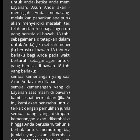
untuk Anda) ketika Anda memasang taruhan apa pun melalui
Layanan, Akun Anda akan ditangguhkan (dikunci) untuk
mencegah Anda memasang taruhan lebih lanjut atau
melakukan penarikan apa pun dari Akun Anda. Kami kemudian
akan menyelidiki masalah tersebut, termasuk apakah Anda
telah bertaruh sebagai agen untuk, atau atas nama, seseorang
yang berusia di bawah 18 tahun (atau di bawah usia dewasa
sebagaimana ditetapkan dalam hukum yurisdiksi yang berlaku
untuk Anda). Jika setelah menemukan bahwa Anda: (a) saat ini;
(b) berusia di bawah 18 tahun atau di bawah usia dewasa yang
berlaku bagi Anda pada waktu yang relevan; atau (c) telah
bertaruh sebagai agen untuk atau atas perintah seseorang
yang berusia di bawah 18 tahun atau di bawah usia dewasa
yang berlaku:
semua kemenangan yang saat ini atau akan dikreditkan ke
Akun Anda akan ditahan;
semua kemenangan yang diperoleh dari taruhan melalui
Layanan saat masih di bawah umur harus dibayarkan kepada
kami sesuai permintaan (jika Anda gagal mematuhi ketentuan
ini, kami akan berusaha untuk memulihkan semua biaya yang
terkait dengan pemulihan jumlah tersebut); dan/atau
semua uang yang disimpan di Akun Anda yang bukan
kemenangan akan dikembalikan kepada Anda ATAU ditahan
hingga Anda berusia 18 tahun atas kebijakan kami sendiri. Kami
berhak untuk memotong biaya transaksi pembayaran dari
jumlah yang akan dikembalikan, termasuk biaya transaksi